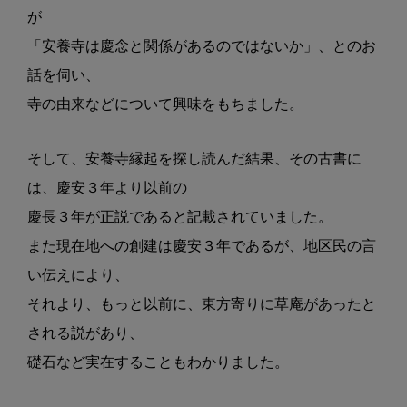
が
「安養寺は慶念
と関係があるのではないか」、とのお
話を
伺い、
寺の由来などについて興味をもち
ました。
そして、安養寺縁起を探し読んだ結果、
その古書に
は、慶安３年より以前の
慶長
３年が正説であると記載されていました。
また現在地への創建は慶安３年である
が、地区民の言
い伝えにより、
それより、
もっと以前に、東方寄りに草庵があったと
される説があり、
礎石など実在することも
わかりました。