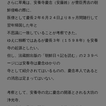
さらに草庵は、安養寺慶念（安藤姓）が豊
臣秀吉の朝
鮮侵略の際に、
医僧として慶
長２年６月２４日より８ヶ月間随行して
翌
年帰国した年と
不思議に一致しているこ
とが考察できた。
ゆえに独断ではあるが
慶長３年（１５９８年）を安養
寺の起源とし
たい。
但し、法蔵館出版の「朝鮮日々記
を読む」の２３９ペ
ージには安養寺は慶念
ゆかりの
寺として紹介されてはいるもの
の、慶念本人であると
の消息は定まって
はいない。
考察として、安養寺の北に慶念の開基と
される大坊の
浄光寺、