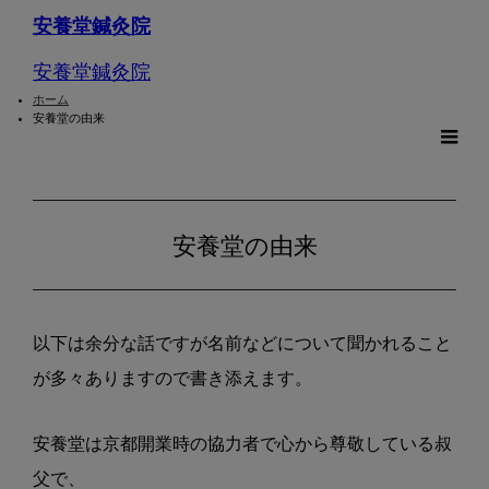
安養堂鍼灸院
安養堂鍼灸院
ホーム
安養堂の由来
m
安養堂の由来
以下は余分な話ですが名前などについて
聞かれること
が多々ありますので書き添
えます。
安養堂は京都開業時の協力者で心から
尊敬している叔
父で、