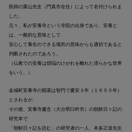
医師の栗山先生
（門真市在住）によって名付けられま
し
た。
元々、私が安養寺という寺院の出身
であり、安養と
は、一般的な意味として
安
心して養生のできる場所の意味からも適
切であると
判断されたのであろう。
（仏教での安養は煩悩のけがれを離れた
清らかな世界
をいう。）
金城町安養寺の開基は智円で慶安３
年（１６５０年）
とされるが、
その後、安養
寺慶念（大分県臼杵市）の朝鮮日々記の
研究本で
「朝鮮日々記を読む」の研究者
の一人、本多正道先生