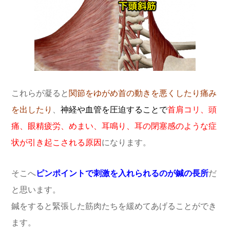
これらが凝ると
関節をゆがめ首の動きを悪くしたり痛み
を出したり
、
神経や血管を圧迫することで
首肩コリ、頭
痛、眼精疲労、めまい、耳鳴り、耳の閉塞感のような症
状が引き起こされる原因
になります。
そこへ
ピンポイントで刺激を入れられるのが鍼の長所
だ
と思います。
鍼をすると緊張した筋肉たちを緩めてあげることができ
ます。