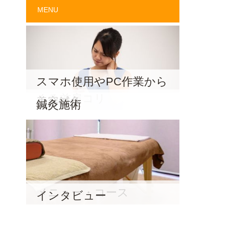
MENU
スマホ使用やPC作業から
くる首肩コリ
美容鍼灸
鍼灸施術
メニュー・コース
インタビュー