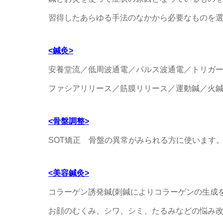
習得したあらゆる手法のなかから必要なものを
<鍼灸>
安養堂流／低周波通電／パルス波通電／トリガ
ファシアリリース／筋膜リリース／運動鍼／火鍼
<骨盤調整>
SOT矯正 骨盤の異常がみられる方に使います
<美容鍼灸>
コラーゲン誘発鍼(刺鍼によりコラーゲンの生成
お顔のむくみ、シワ、シミ、たるみなどの悩み