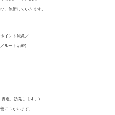
選び、施術していきます。
ーポイント鍼灸／
／ルート治療)
。
を促進、誘発します。)
改善につかいます。