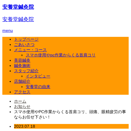
安養堂鍼灸院
安養堂鍼灸院
menu
トップページ
ごあいさつ
メニュー・コース
スマホ使用やpc作業からくる首肩コリ
美容鍼灸
鍼灸施術
スタッフ紹介
インタビュー
店舗紹介
安養堂の由来
アクセス
ホーム
お知らせ
スマホ使用やPC作業からくる首肩コリ、頭痛、眼精疲労の事
ならお任せ下さい！
2023.07.18